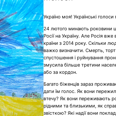
Україно моя! Українські голоси 
24 лютого минають роковини 
Росії на Україну. Але Росія вже 
країни з 2014 року. Скільки лю
важко визначити. Смерть, торт
спустошення і руйнування прон
змусила більше третини населен
або за кордон.
Багато біженців зараз прожива
дати їм голос. Як вони пережил
втечу? Як вони переживають р
рідними та близькими, як спр
звісткою? Які надії вони покла