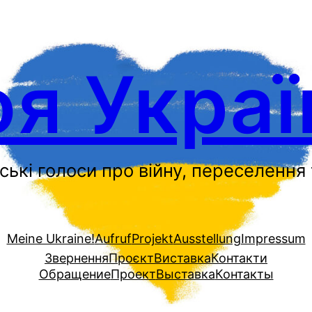
я Украї
ські голоси про війну, переселення 
Meine Ukraine!
Aufruf
Projekt
Ausstellung
Impressum
Звернення
Проєкт
Виставка
Контакти
Обращение
Проект
Выставка
Контакты