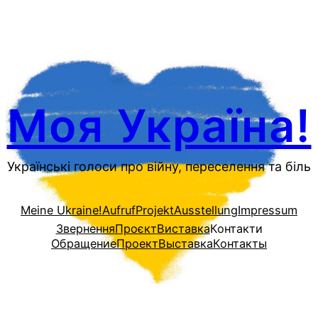
Перейти
до
вмісту
Моя Україна!
Українські голоси про війну, переселення та біль
Meine Ukraine!
Aufruf
Projekt
Ausstellung
Impressum
Звернення
Проєкт
Виставка
Контакти
Обращение
Проект
Выставка
Контакты