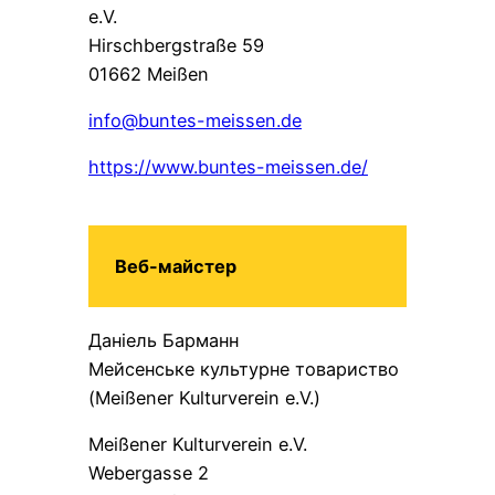
e.V.
Hirschbergstraße 59
01662 Meißen
info@buntes-meissen.de
https://www.buntes-meissen.de/
Веб-майстер
Даніель Барманн
Мейсенське культурне товариство
(Meißener Kulturverein e.V.)
Meißener Kulturverein e.V.
Webergasse 2